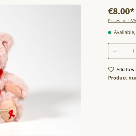
€8.00*
Prices incl. V
Available,
Add to wi
Product n