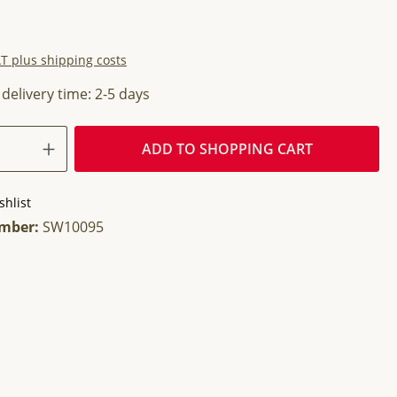
AT plus shipping costs
 delivery time: 2-5 days
ADD TO SHOPPING CART
shlist
umber:
SW10095